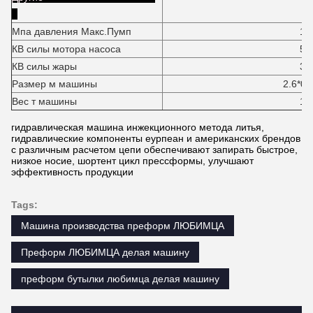
Мпа давления Макс.Пумп
16
КВ силы мотора насоса
5,
КВ силы жары
3,
Размер м машины
2.6*0.75*1
Вес т машины
1,
гидравлическая машина инжекционного метода литья,
гидравлические компоненты еурпеан и американских брендов
с различным расчетом цепи обеспечивают запирать быстрое,
низкое носие, шортент цикл прессформы, улучшают
эффективность продукции
Tags:
Машина производства преформ ЛЮБИМЦА
Преформ ЛЮБИМЦА делая машину
преформ бутылки любимца делая машину