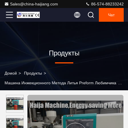
Sales@china-haijiang.com
86-574-88233242
Чат
Продукты
Домой
>
Продукты
>
Машина Инжекционного Метода Литья Preform Любимчика
>
Машина инжекционного метода литья Преформ ЛЮБИМЦА
120 тонн для пластиковой усталости корзины плода анти-