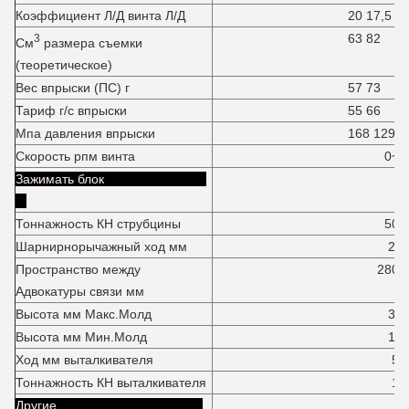
Коэффициент Л/Д винта Л/Д
20 17,5
63 82
3
См
размера съемки
(теоретическое)
Вес впрыски (ПС) г
57 73
Тариф г/с впрыски
55 66
Мпа давления впрыски
168 129
Скорость рпм винта
0~17
Зажимать блок
Тоннажность КН струбцины
500К
Шарнирнорычажный ход мм
24
Пространство между
280*26
Адвокатуры связи мм
Высота мм Макс.Молд
30
Высота мм Мин.Молд
14
Ход мм выталкивателя
55
Тоннажность КН выталкивателя
18
Другие