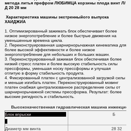
метода литья префром ЛЮБИМЦА корзины плода винт Л/
Д 20 28 мм
Характеристика машины экстренныйого выпуска
ХАИДЖИА
1. Оптимизированный зажимать блок обеспечивает более
низкое энергопотребление и более быстрые движения на
уменьшенные времена цикла.
2. Переконструированная шарнирнорычажная кинематика для
более высокой эффективности и более низкое
энергопотребление для небольших и больших машин.
3. Переконструированный зажимая блок обеспечивая более
низкий стресс платен и более высокую стабильность силы
прессформы, уменьшая носку прессформы и улучшая
отлитую в форму стабильность продукта.
4. Фиксированный платен с централизованной загрузкой силы
и меньше изгибать платен. Переконструированный мовинг
платен снабжая централизованное распределение силы от
шарнирнорычажной системы прессформа. Результат: более
высокие ригидность и стабильность.
Высококачественная гидравлическая машина инжекцион
Блок впрыски
Б
Диаметр мм винта
28 32