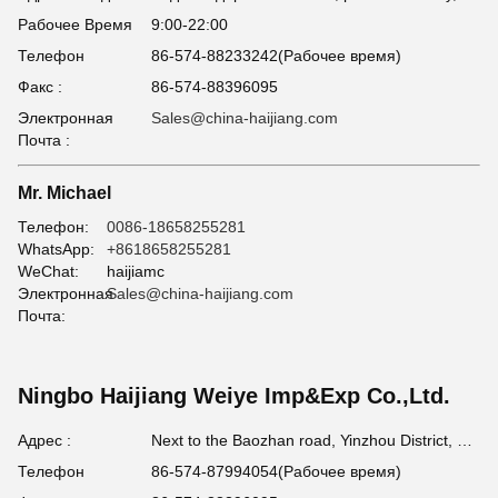
Рабочее Время
9:00-22:00
Телефон
86-574-88233242(Рабочее время)
Факс :
86-574-88396095
Электронная
Sales@china-haijiang.com
Почта :
Mr. Michael
Телефон:
0086-18658255281
WhatsApp:
+8618658255281
WeChat:
haijiamc
Электронная
Sales@china-haijiang.com
Почта:
Ningbo Haijiang Weiye Imp&Exp Co.,Ltd.
Адрес :
Next to the Baozhan road, Yinzhou District, Ningbo (Tong Industrial Zone) china
Телефон
86-574-87994054(Рабочее время)