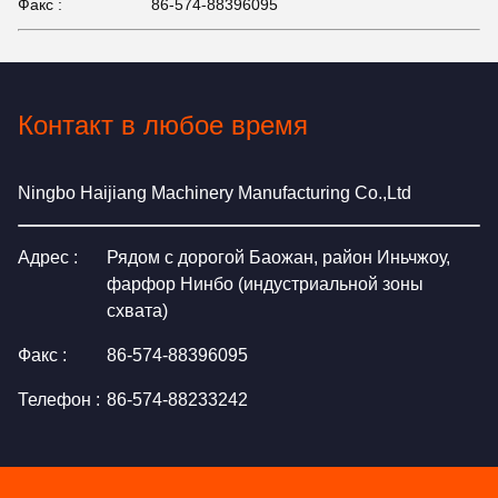
Факс :
86-574-88396095
Контакт в любое время
Ningbo Haijiang Machinery Manufacturing Co.,Ltd
Адрес :
Рядом с дорогой Баожан, район Иньчжоу,
фарфор Нинбо (индустриальной зоны
схвата)
Факс :
86-574-88396095
Телефон :
86-574-88233242