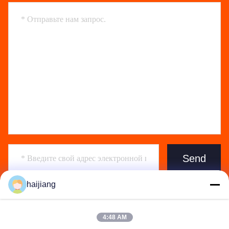
Send
haijiang
4:48 AM