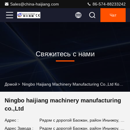
Sales@china-haijiang.com
86-574-88233242
Чат
Свяжитесь с нами
Домой
>
Ningbo Haijiang Machinery Manufacturing Co.,Ltd Контактная Информация
Ningbo haijiang machinery manufacturing
co.,Ltd
Адрес :
Рядом с дорогой Баожан, район Иньчжоу, фарфор Нинбо (индустриальной зоны схвата)
Адрес Завода :
Рядом с дорогой Баожан, район Иньчжоу, фарфор Нинбо (индустриальной зоны схвата)