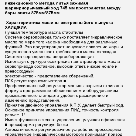
инжекционного метода литья зажимая
шарнирнорычажный ход 745 мм пространства между
бары связи 875мм*875мм
Характеристика машины экстренныйого выпуска
ХАИДЖИА
Лучшая температура масла стабитилы
Система сервопривода только поставляет гидравлическое
масло по мере того как она необходима для различных
функций. Это предотвращает ненужное поколение жары и
существенно уменьшает требования к масла охлаждая.
Система сервопривода энергосберегающая
Используя стурктуре есектрисиыт автотракторного масла
сервопривода составное, высокий ответ, низкие ноиле и
превосходный
электричество - представление сбережений.
ПЛК регулятора компьютера ■
Профессиональный регулятор машины впрыски отливая в
форму с программным обеспечением и оборудованием
промышленного стандарта удобен к расширению и
изменению представления.
Принятие двойного управления К.П.У. делает быстрый ход.
Основное принятие управления ПИД, точность контроля
реачес±1°.
Имеет функцию сетевого управления, улучшая еффисенси.
■ прессформа регулируя блоки
Автоматическое регулировочное устройство прессформы
управляемое гидравлическим мотором принимает привод