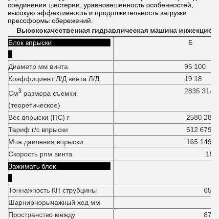
соединения шестерни, уравновешенность особенностей,
высокую эффективность и продолжительность загрузки
прессформы сбережений.
Высококачественная гидравлическая машина инжекцион
Блок впрыски
Б
Диаметр мм винта
95 100
Коэффициент Л/Д винта Л/Д
19 18
2835 3140
3
См
размера съемки
(теоретическое)
Вес впрыски (ПС) г
2580 285
Тариф г/с впрыски
612 679
Мпа давления впрыски
165 149
Скорость рпм винта
150
Зажимать блок
Тоннажность КН струбцины
6500К
Шарнирнорычажный ход мм
87
Пространство между
875*87