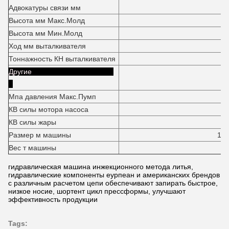
Адвокатуры связи мм
Высота мм Макс.Молд
90
Высота мм Мин.Молд
35
Ход мм выталкивателя
25
Тоннажность КН выталкивателя
15
Другие
Мпа давления Макс.Пумп
1
КВ силы мотора насоса
5
КВ силы жары
42,9
Размер м машины
10.2*2.24*
Вес т машины
2
гидравлическая машина инжекционного метода литья,
гидравлические компоненты еурпеан и американских брендов
с различным расчетом цепи обеспечивают запирать быстрое,
низкое носие, шортент цикл прессформы, улучшают
эффективность продукции
Tags: