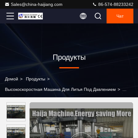
Sales@china-haijiang.com
86-574-88233242
Чат
Продукты
Домой
>
Продукты
>
Высокоскоростная Машина Для Литья Под Давлением
>
Энергосберегающая высокоскоростная емкость масляного
бака машины 1300Л впрыски отливая в форму